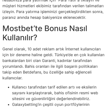
hesabınıza para yatırmak için “Para Yatır”a tıklayın ve
müşteri hizmetleri ekibimiz tarafından verilen talimatları
izleyin. Para yatırma işleminizi gerçekleştirdikten sonra,
paranız anında hesap bakiyenize eklenecektir.
Mostbet’te Bonus Nasıl
Kullanılır?
Genel olarak, 10 adet reklam artık İnternet kullanıcıları
için bir deneme haline geldi. Türkiye’de en çok kullanılan
bankalardan biri olan Garanti, kadınlar tarafından
yorumlandı. Bahis oranları ile ilgili başarılı politikaları
takip eden Betdefans, bu özelliğe sahip eğlenceli
kullanıcılar.
Kullanıcı tarafından tarif edilen artı ve eksilerin
sayısını karşılaştırarak, bahis ofisinin resmi web
sitesini ve güvenilirliğini değerlendirebiliriz.
Galaxybetting’in çeşitli oyun portföylerinin