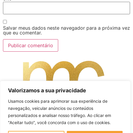
Salvar meus dados neste navegador para a próxima vez
que eu comentar.
Valorizamos a sua privacidade
Usamos cookies para aprimorar sua experiência de
navegação, veicular anúncios ou conteúdos
personalizados e analisar nosso tráfego. Ao clicar em
"Aceitar tudo", você concorda com o uso de cookies.