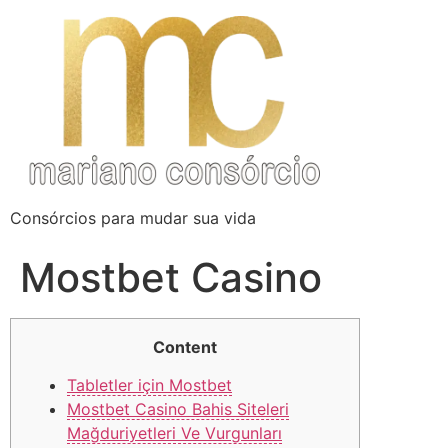
Consórcios para mudar sua vida
Mostbet Casino
Content
Tabletler için Mostbet
Mostbet Casino Bahis Siteleri
Mağduriyetleri Ve Vurgunları