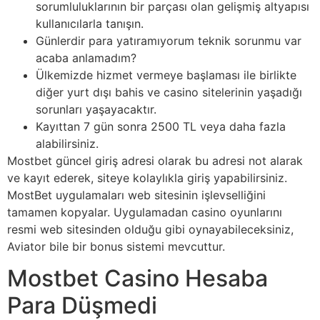
sorumluluklarının bir parçası olan gelişmiş altyapısı
kullanıcılarla tanışın.
Günlerdir para yatıramıyorum teknik sorunmu var
acaba anlamadım?
Ülkemizde hizmet vermeye başlaması ile birlikte
diğer yurt dışı bahis ve casino sitelerinin yaşadığı
sorunları yaşayacaktır.
Kayıttan 7 gün sonra 2500 TL veya daha fazla
alabilirsiniz.
Mostbet güncel giriş adresi olarak bu adresi not alarak
ve kayıt ederek, siteye kolaylıkla giriş yapabilirsiniz.
MostBet uygulamaları web sitesinin işlevselliğini
tamamen kopyalar. Uygulamadan casino oyunlarını
resmi web sitesinden olduğu gibi oynayabileceksiniz,
Aviator bile bir bonus sistemi mevcuttur.
Mostbet Casino Hesaba
Para Düşmedi