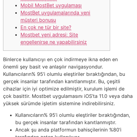
Mobil MostBet uygulaması
MostBet uygulamalarında yeni
müşteri bonusu
En çok ne tür bir site?
Mostbet yeni adresi: Site
engellenirse ne yapabilirsiniz
Binlerce kullanıcıyı en çok indirmeye ikna eden en
önemli şey basit ve anlaşılır navigasyondur.
Kullanıcıların% 95’i olumlu eleştiriler bıraktığından, bu
gerçek insanlar tarafından kanıtlanmıştır. Bu, çeşitli
cihazlar için iyi optimize edilmiştir, kurulum işlemi de
çok basittir. Mostbet uygulamasını iOS’ta 11.0 veya daha
yüksek sürümde işletim sistemine indirebilirsiniz.
Kullanıcıların% 95’i olumlu eleştiriler bıraktığından,
bu gerçek insanlar tarafından kanıtlanmıştır.
Ancak şu anda platformun bahisçilerinin %80’i