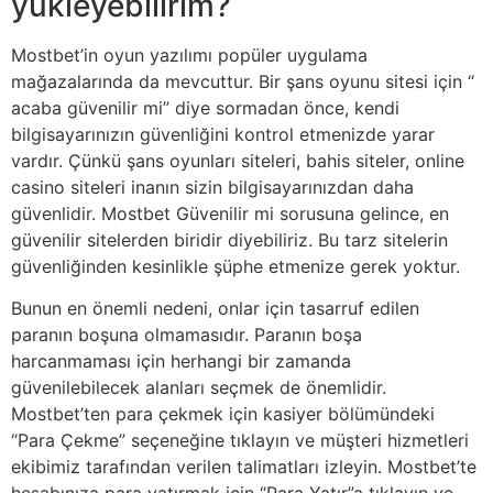
yükleyebilirim?
Mostbet’in oyun yazılımı popüler uygulama
mağazalarında da mevcuttur. Bir şans oyunu sitesi için “
acaba güvenilir mi” diye sormadan önce, kendi
bilgisayarınızın güvenliğini kontrol etmenizde yarar
vardır. Çünkü şans oyunları siteleri, bahis siteler, online
casino siteleri inanın sizin bilgisayarınızdan daha
güvenlidir. Mostbet Güvenilir mi sorusuna gelince, en
güvenilir sitelerden biridir diyebiliriz. Bu tarz sitelerin
güvenliğinden kesinlikle şüphe etmenize gerek yoktur.
Bunun en önemli nedeni, onlar için tasarruf edilen
paranın boşuna olmamasıdır. Paranın boşa
harcanmaması için herhangi bir zamanda
güvenilebilecek alanları seçmek de önemlidir.
Mostbet’ten para çekmek için kasiyer bölümündeki
“Para Çekme” seçeneğine tıklayın ve müşteri hizmetleri
ekibimiz tarafından verilen talimatları izleyin. Mostbet’te