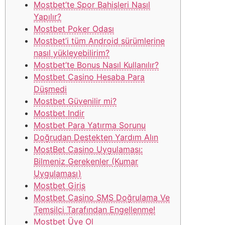
Mostbet’te Spor Bahisleri Nasıl
Yapılır?
Mostbet Poker Odası
Mostbet’i tüm Android sürümlerine
nasıl yükleyebilirim?
Mostbet’te Bonus Nasıl Kullanılır?
Mostbet Casino Hesaba Para
Düşmedi
Mostbet Güvenilir mi?
Mostbet Indir
Mostbet Para Yatırma Sorunu
Doğrudan Destekten Yardım Alın
MostBet Casino Uygulaması:
Bilmeniz Gerekenler (Kumar
Uygulaması)
Mostbet Giris
Mostbet Casino SMS Doğrulama Ve
Temsilci Tarafından Engellenme!
Mostbet Üye Ol