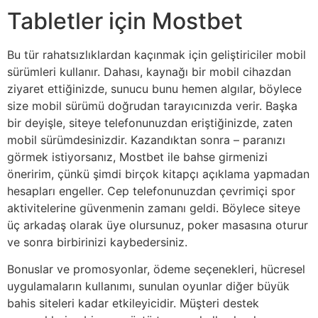
Tabletler için Mostbet
Bu tür rahatsızlıklardan kaçınmak için geliştiriciler mobil
sürümleri kullanır. Dahası, kaynağı bir mobil cihazdan
ziyaret ettiğinizde, sunucu bunu hemen algılar, böylece
size mobil sürümü doğrudan tarayıcınızda verir. Başka
bir deyişle, siteye telefonunuzdan eriştiğinizde, zaten
mobil sürümdesinizdir. Kazandıktan sonra – paranızı
görmek istiyorsanız, Mostbet ile bahse girmenizi
öneririm, çünkü şimdi birçok kitapçı açıklama yapmadan
hesapları engeller. Cep telefonunuzdan çevrimiçi spor
aktivitelerine güvenmenin zamanı geldi. Böylece siteye
üç arkadaş olarak üye olursunuz, poker masasına oturur
ve sonra birbirinizi kaybedersiniz.
Bonuslar ve promosyonlar, ödeme seçenekleri, hücresel
uygulamaların kullanımı, sunulan oyunlar diğer büyük
bahis siteleri kadar etkileyicidir. Müşteri destek