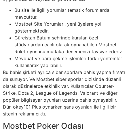
Bu site ile ilgili yorumlar tematik forumlarda
mevcuttur.
Mostbet Site Yorumları, yeni üyelere yol
göstermektedir.
Gürcistan Batum şehrinde kurulan özel
stüdyolardan canlı olarak oynanabilen Mostbet
Rulet oyununu mutlaka denemenizi tavsiye ederiz.
Mevduat ve para çekme işlemleri farklı yöntemler
kullanılarak yapılabilir.
Bu bahis şirketi ayrıca siber sporlara bahis yapma fırsatı
da sunuyor. Ve Mostbet siber sporlar dizisinde düzenli
olarak düzinelerce etkinlik var. Kullanıcılar Counter-
Strike, Dota 2, League of Legends, Valorant ve diğer
popüler bilgisayar oyunları üzerine bahis oynayabilir.
Dün okey101 Plus oynarken şans oyunları ile ilgili bir
sitenin reklamı çıktı.
Mostbet Poker Odası