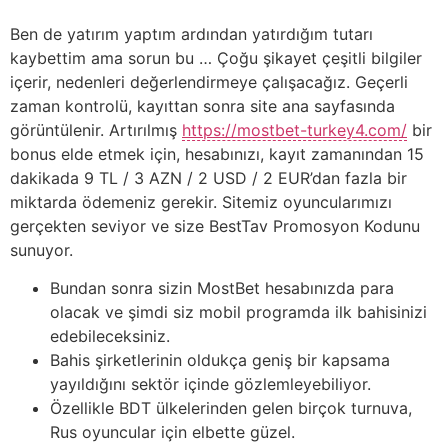
Ben de yatırım yaptım ardından yatırdığım tutarı
kaybettim ama sorun bu … Çoğu şikayet çeşitli bilgiler
içerir, nedenleri değerlendirmeye çalışacağız. Geçerli
zaman kontrolü, kayıttan sonra site ana sayfasında
görüntülenir. Artırılmış
https://mostbet-turkey4.com/
bir
bonus elde etmek için, hesabınızı, kayıt zamanından 15
dakikada 9 TL / 3 AZN / 2 USD / 2 EUR’dan fazla bir
miktarda ödemeniz gerekir. Sitemiz oyuncularımızı
gerçekten seviyor ve size BestTav Promosyon Kodunu
sunuyor.
Bundan sonra sizin MostBet hesabınızda para
olacak ve şimdi siz mobil programda ilk bahisinizi
edebileceksiniz.
Bahis şirketlerinin oldukça geniş bir kapsama
yayıldığını sektör içinde gözlemleyebiliyor.
Özellikle BDT ülkelerinden gelen birçok turnuva,
Rus oyuncular için elbette güzel.