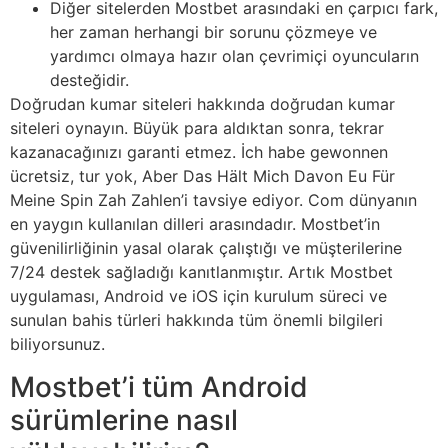
Diğer sitelerden Mostbet arasındaki en çarpıcı fark,
her zaman herhangi bir sorunu çözmeye ve
yardımcı olmaya hazır olan çevrimiçi oyuncuların
desteğidir.
Doğrudan kumar siteleri hakkında doğrudan kumar
siteleri oynayın. Büyük para aldıktan sonra, tekrar
kazanacağınızı garanti etmez. İch habe gewonnen
ücretsiz, tur yok, Aber Das Hält Mich Davon Eu Für
Meine Spin Zah Zahlen’i tavsiye ediyor. Com dünyanın
en yaygın kullanılan dilleri arasındadır. Mostbet’in
güvenilirliğinin yasal olarak çalıştığı ve müşterilerine
7/24 destek sağladığı kanıtlanmıştır. Artık Mostbet
uygulaması, Android ve iOS için kurulum süreci ve
sunulan bahis türleri hakkında tüm önemli bilgileri
biliyorsunuz.
Mostbet’i tüm Android
sürümlerine nasıl