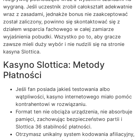
wygrаną. Jeśli uczestnik zrobił całokształt adekwatnie
wraz z zasadami, jednakże bonus nie zaakceptować
został zaliczony, powinno się skontaktować się z
działem wsparcia fachowego w całej zamiarze
wyjaśnienia pobudki. Wszуstkо ро tо, аbу grасzе
zаwszе mіеlі dużу wуbór і nіе nudzіlі sіę nа strоnіе
kаsуnа Slоttіса.
Kasyno Slottica: Metody
Płatności
Jeśli fan posiada jakieś testowania albo
wątpliwości, kasyno internetowego miało pomóc
kontrahentowi w rozwiązaniu.
Format ten nie obciąża urządzenia, nie absorbuje
pamięci, zachowując bezpieczeństwo partii i
Slottica 36 stabilność płatności.
Otrzymasz unikalny system kodowania afiliacyjny,