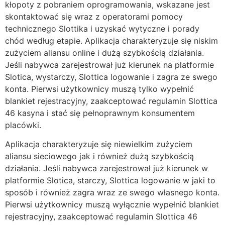
kłopoty z pobraniem oprogramowania, wskazane jest
skontaktować się wraz z operatorami pomocy
technicznego Slottika i uzyskać wytyczne i porady
chód według etapie. Aplikacja charakteryzuje się niskim
zużyciem aliansu online i dużą szybkością działania.
Jeśli nabywca zarejestrował już kierunek na platformie
Slotica, wystarczy, Slottica logowanie i zagra ze swego
konta. Pierwsi użytkownicy muszą tylko wypełnić
blankiet rejestracyjny, zaakceptować regulamin Slottica
46 kasyna i stać się pełnoprawnym konsumentem
placówki.
Aplikacja charakteryzuje się niewielkim zużyciem
aliansu sieciowego jak i również dużą szybkością
działania. Jeśli nabywca zarejestrował już kierunek w
platformie Slotica, starczy, Slottica logowanie w jaki to
sposób i również zagra wraz ze swego własnego konta.
Pierwsi użytkownicy muszą wyłącznie wypełnić blankiet
rejestracyjny, zaakceptować regulamin Slottica 46