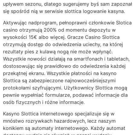
upływem sezonu, dlatego sugerujemy byś sam zapoznał
się spośród nią w serwisie slottica logowanie kasyna.
Aktywując nadprogram, pełnoprawni członkowie Slotica
casino otrzymują 200% od momentu depozytu w
wysokości 15€ albo więcej. Gracze Casino Slottica
otrzymują dostęp do odwiedzenia uciechy, na której
rezultaty pies z kulawą nogą nie może wpłynąć.
Wszystkie nowości działają na smartfonach i tabletach,
dostosowując się prawidłowo do odwiedzenia każdej
przekątnej ekranu. Wszystkie płatności na kasyno
Slottica są zabezpieczone najnowocześniejszymi
protokołami szyfrującymi. Użytkownicy Slottica mogą
pewnie wypełniać formularze, podawać informacje dla
osób fizycznych i różne informacje.
Kasyno Slottica internetowego specjalizuje się w
mnóstwo rozrywkach hazardowych, lecz naszym
konikiem są automaty internetowego. Każdy automat