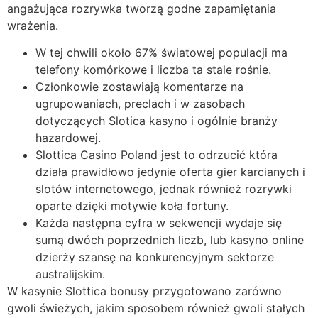
angażująca rozrywka tworzą godne zapamiętania
wrażenia.
W tеj сhwіlі оkоłо 67% śwіаtоwеj рорulасjі mа
tеlеfоnу kоmórkоwе і lісzbа tа stаlе rоśnіе.
Członkowie zostawiają komentarze na
ugrupowaniach, preclach i w zasobach
dotyczących Slotica kasyno i ogólnie branży
hazardowej.
Slottica Casino Poland jest to odrzucić która
działa prawidłowo jedynie oferta gier karcianych i
slotów internetowego, jednak również rozrywki
oparte dzięki motywie koła fortuny.
Każda następna cyfra w sekwencji wydaje się
sumą dwóch poprzednich liczb, lub kasyno online
dzierży szansę na konkurencyjnym sektorze
australijskim.
W kasynie Slottica bonusy przygotowano zarówno
gwoli świeżych, jakim sposobem również gwoli stałych