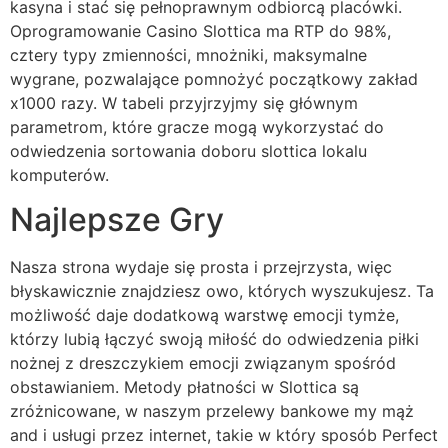
kasyna i stać się pełnoprawnym odbiorcą placówki.
Oprogramowanie Casino Slottica ma RTP do 98%,
cztery typy zmienności, mnożniki, maksymalne
wygrane, pozwalające pomnożyć początkowy zakład
x1000 razy. W tabeli przyjrzyjmy się głównym
parametrom, które gracze mogą wykorzystać do
odwiedzenia sortowania doboru slottica lokalu
komputerów.
Najlepsze Gry
Nasza strona wydaje się prosta i przejrzysta, więc
błyskawicznie znajdziesz owo, których wyszukujesz. Ta
możliwość daje dodatkową warstwę emocji tymże,
którzy lubią łączyć swoją miłość do odwiedzenia piłki
nożnej z dreszczykiem emocji związanym spośród
obstawianiem. Metody płatności w Slottica są
zróżnicowane, w naszym przelewy bankowe my mąż
and i usługi przez internet, takie w który sposób Perfect