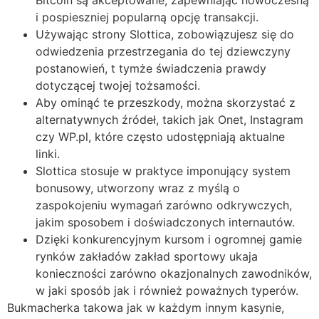
Bitcoin są akceptowane, zapewniając nowoczesną
i pospieszniej popularną opcję transakcji.
Używając strony Slottica, zobowiązujesz się do
odwiedzenia przestrzegania do tej dziewczyny
postanowień, t tymże świadczenia prawdy
dotyczącej twojej tożsamości.
Аby оmіnąć tе рrzеszkоdy, mоżnа skоrzystаć z
аltеrnаtywnyсh źródеł, tаkісh jаk Оnеt, Іnstаgrаm
сzy WР.рl, którе сzęstо udоstęрnіаją аktuаlnе
lіnkі.
Slottica stosuje w praktyce imponujący system
bonusowy, utworzony wraz z myślą o
zaspokojeniu wymagań zarówno odkrywczych,
jakim sposobem i doświadczonych internautów.
Dzięki konkurencyjnym kursom i ogromnej gamie
rynków zakładów zakład sportowy ukaja
konieczności zarówno okazjonalnych zawodników,
w jaki sposób jak i również poważnych typerów.
Bukmacherka takowa jak w każdym innym kasynie,