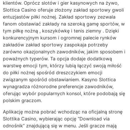
klientów. Oprócz slotów i gier kasynowych na żywo,
Slottica Casino oferuje złożony zakład sportowy gwoli
entuzjastów piłki nożnej. Zakład sportowy zezwala
fanom obstawiać zakłady na szeroką gamę sportów, w
tym piłkę nożną , koszykówkę i tenis ziemny . Dzięki
konkurencyjnym kursom i ogromnej palecie rynków
zakładów zakład sportowy zaspokaja potrzeby
zarówno okazjonalnych zawodników, jakim sposobem i
poważnych typerów. Ta opcja dodaje dodatkową
warstwę emocji tym, którzy lubią łączyć swoją miłość
do piłki nożnej spośród dreszczykiem emocji
związanym spośród obstawianiem. Kasyno Slottica
wynagradza różnorodne preferencje zawodników,
oferując wybór popularnych konsol, które podobają się
polskim graczom.
Aplikację można pobrać wchodząc na oficjalną stronę
Slottika Casino, wybierając opcję “Download via
odnośnik” znajdującą się w menu. Jeśli gracze mają