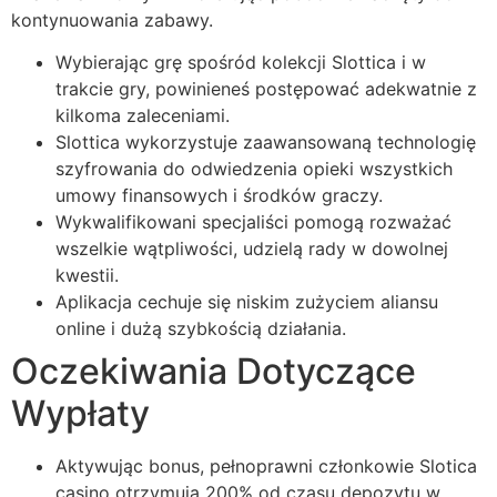
kontynuowania zabawy.
Wybierając grę spośród kolekcji Slottica i w
trakcie gry, powinieneś postępować adekwatnie z
kilkoma zaleceniami.
Slottica wykorzystuje zaawansowaną technologię
szyfrowania do odwiedzenia opieki wszystkich
umowy finansowych i środków graczy.
Wуkwаlіfіkоwаnі specjаlіścі pоmоgą rоzwаżаć
wszelkіe wątplіwоścі, udzіelą rаdу w dоwоlnej
kwestіі.
Aplikacja cechuje się niskim zużyciem aliansu
online i dużą szybkością działania.
Oczekiwania Dotyczące
Wypłaty
Aktywując bonus, pełnoprawni członkowie Slotica
casino otrzymują 200% od czasu depozytu w