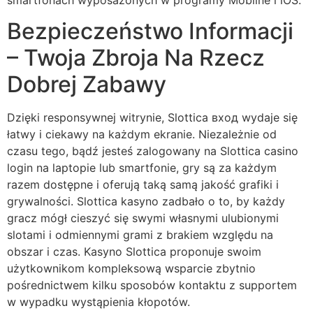
Bezpieczeństwo Informacji
– Twoja Zbroja Na Rzecz
Dobrej Zabawy
Dzięki responsywnej witrynie, Slottica вход wydaje się
łatwy i ciekawy na każdym ekranie. Niezależnie od
czasu tego, bądź jesteś zalogowany na Slottica casino
login na laptopie lub smartfonie, gry są za każdym
razem dostępne i oferują taką samą jakość grafiki i
grywalności. Slottica kasyno zadbało o to, by każdy
gracz mógł cieszyć się swymi własnymi ulubionymi
slotami i odmiennymi grami z brakiem względu na
obszar i czas. Kasyno Slottica proponuje swoim
użytkownikom kompleksową wsparcie zbytnio
pośrednictwem kilku sposobów kontaktu z supportem
w wypadku wystąpienia kłopotów.