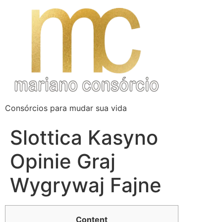
Consórcios para mudar sua vida
Slottica Kasyno
Opinie Graj
Wygrywaj Fajne
Content