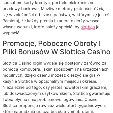
sposobem karty kredtyu, portfele elektroniczne i
przelewy bankowe. Możliwe metody płatności różnią
się w zależności od czasu państwa, w którym się jesteś.
Pamiętaj, że każdy premia i kariera dzierży własne
własne warunki, które należy spełnić, by
slottica
je
wypłacić.
Promocje, Poboczne Obroty I
Pliki Bonusów W Slottica Casino
Slottica Casino login wydaje się dostępny zarówno za
pomocą komputera, jakim sposobem i na urządzeniach
mobilnych, dzięki czemu możesz cieszyć się grą w
kasynie Slottica w opcjonalnym miejscu i okresie.
Niezależnie od tego, czy jesteś nowatorskim graczem,
lub doświadczonym użytkownikiem, Slottica gwarantuje
Tobie płynne i nie problemowe logowanie. Casino
Slottica proponuje również wiele ofert tygodniowych,
które nagradzają gracza bezpłatnymi obrotami.