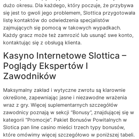
dużo okresu. Dla każdego, który poczuje, że przybywa
się jest to gwoli jego problemem, Slottica przygotowała
listę kontaktów do odwiedzenia specjalistów
zajmujących się pomocą w takowych wypadkach.
Każdy gracz może też zamrozić lub usunąć swe konto,
kontaktując się z obsługą klienta.
Kasyno Internetowe Slottica –
Poglądy Ekspertów I
Zawodników
Maksymalny zakład i wytyczne zwrotu są klarownie
określone, zapewniając jasne i niezawodne wrażenia
wraz z gry. Więcej suplementarnych szczegółów
zawodnicy poznają w sekcji “Bonusy”, znajdującej się w
kategorii “Promocje”. Pakiet Bonusów Powitalnych w
Slotica pan line casino mieści trzech typy bonusów,
które omówimy więcej szczegółowo w poniższej tabeli.