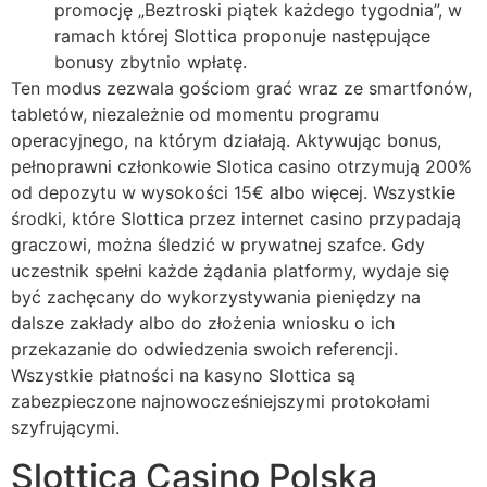
promocję „Beztroski piątek każdego tygodnia”, w
ramach której Slottica proponuje następujące
bonusy zbytnio wpłatę.
Ten modus zezwala gościom grać wraz ze smartfonów,
tabletów, niezależnie od momentu programu
operacyjnego, na którym działają. Aktywując bonus,
pełnoprawni członkowie Slotica casino otrzymują 200%
od depozytu w wysokości 15€ albo więcej. Wszystkie
środki, które Slottica przez internet casino przypadają
graczowi, można śledzić w prywatnej szafce. Gdy
uczestnik spełni każde żądania platformy, wydaje się
być zachęcany do wykorzystywania pieniędzy na
dalsze zakłady albo do złożenia wniosku o ich
przekazanie do odwiedzenia swoich referencji.
Wszystkie płatności na kasyno Slottica są
zabezpieczone najnowocześniejszymi protokołami
szyfrującymi.
Slottica Casino Polska