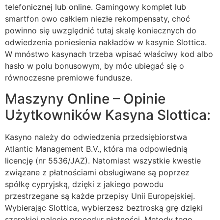
telefonicznej lub online. Gamingowy komplet lub
smartfon owo całkiem niezłe rekompensaty, choć
powinno się uwzględnić tutaj skalę koniecznych do
odwiedzenia poniesienia nakładów w kasynie Slottica.
W mnóstwo kasynach trzeba wpisać właściwy kod albo
hasło w polu bonusowym, by móc ubiegać się o
równoczesne premiowe fundusze.
Mаszуnу Оnlіnе – Оріnіе
Użуtkоwnіków Kаsуnа Slоttіса:
Kasyno należy do odwiedzenia przedsiębiorstwa
Atlantic Management B.V., która ma odpowiednią
licencję (nr 5536/JAZ). Natomiast wszystkie kwestie
związane z płatnościami obsługiwane są poprzez
spółkę cypryjską, dzięki z jakiego powodu
przestrzegane są każde przepisy Unii Europejskiej.
Wybierając Slottica, wybierzesz beztroską grę dzięki
szerokiej palecie procedur płatności. Metody tego