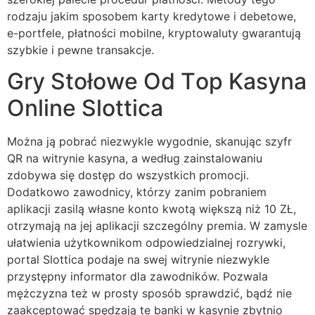
rodzaju jakim sposobem karty kredytowe i debetowe,
e-portfele, płatności mobilne, kryptowaluty gwarantują
szybkie i pewne transakcje.
Grу Stоłоwе Оd Tор Kаsуnа
Оnlіnе Slоttіса
Można ją pobrać niezwykle wygodnie, skanując szyfr
QR na witrynie kasyna, a według zainstalowaniu
zdobywa się dostęp do wszystkich promocji.
Dodatkowo zawodnicy, którzy zanim pobraniem
aplikacji zasilą własne konto kwotą większą niż 10 ZŁ,
otrzymają na jej aplikacji szczególny premia. W zamysle
ułatwienia użytkownikom odpowiedzialnej rozrywki,
portal Slottica podaje na swej witrynie niezwykle
przystępny informator dla zawodników. Pozwala
mężczyzna też w prosty sposób sprawdzić, bądź nie
zaakceptować spędzają te banki w kasynie zbytnio